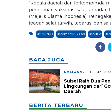
“Kepala daerah dan forkompimda m
pemberian vaksinasi saat ramadan 
(Majelis Ulama Indonesia). Penegak
ibadah salat tarwih, tadarus, dan sala
#Covid-19
#Pemprov Sulsel
#PPKM
#P
BACA JUGA
NASIONAL
12 Juni 20
Sulsel Raih Dua Pe
Lingkungan dari G
Daerah
BERITA TERBARU