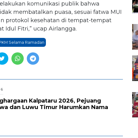
elakukan komunikasi publik bahwa
tidak membatalkan puasa, sesuai fatwa MUI
an protokol kesehatan di tempat-tempat
t Idul Fitri,” ucap Airlangga.
PKM Selama Ramadan
26
nghargaan Kalpataru 2026, Pejuang
owa dan Luwu Timur Harumkan Nama