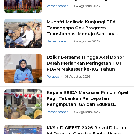
Masyarakat
Pemerintahan
04 Agustus 2026
Munafri-Melinda Kunjungi TPA
Tamangapa Cek Progress
Transformasi Menuju Sanitary
Landfill
Pemerintahan
04 Agustus 2026
Dzikir Bersama Hingga Aksi Donor
Darah Meriahkan Peringatan HUT
PDAM Makassar ke-102 Tahun
Perusda
03 Agustus 2026
Kepala BRIDA Makassar Pimpin Apel
Pagi, Tekankan Percepatan
Penginputan IGA dan Edukasi
Pemilahan Sampah
Pemerintahan
03 Agustus 2026
KKS x DIGIFEST 2026 Resmi Ditutup,
Ini Deretan Capaian Fantastisnya