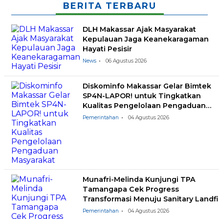
BERITA TERBARU
DLH Makassar Ajak Masyarakat
Kepulauan Jaga Keanekaragaman
Hayati Pesisir
News
06 Agustus 2026
Diskominfo Makassar Gelar Bimtek
SP4N-LAPOR! untuk Tingkatkan
Kualitas Pengelolaan Pengaduan
Masyarakat
Pemerintahan
04 Agustus 2026
Munafri-Melinda Kunjungi TPA
Tamangapa Cek Progress
Transformasi Menuju Sanitary Landfil
Pemerintahan
04 Agustus 2026