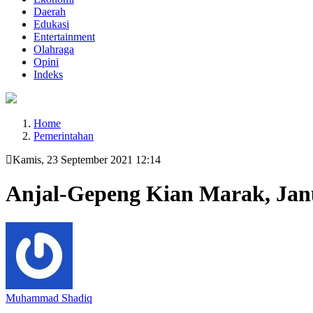
Daerah
Edukasi
Entertainment
Olahraga
Opini
Indeks
Home
Pemerintahan
Kamis, 23 September 2021 12:14
Anjal-Gepeng Kian Marak, Janu
Muhammad Shadiq