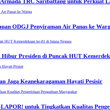
 Armada TRC Saribattang untuk Perkuat L
kauan ODGJ Penyiraman Air Panas ke War
l Hibur Presiden di Puncak HUT Kemerdeka
n Jaga Keanekaragaman Hayati Pesisir
-LAPOR! untuk Tingkatkan Kualitas Penge