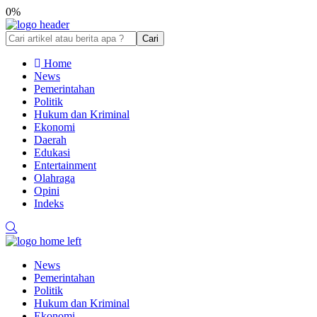
0%
Cari
Home
News
Pemerintahan
Politik
Hukum dan Kriminal
Ekonomi
Daerah
Edukasi
Entertainment
Olahraga
Opini
Indeks
News
Pemerintahan
Politik
Hukum dan Kriminal
Ekonomi