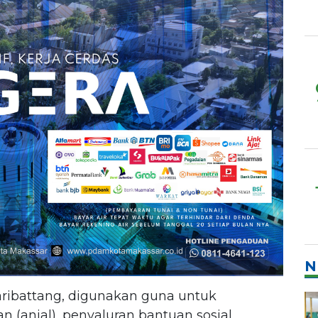
N
ribattang, digunakan guna untuk
(anjal), penyaluran bantuan sosial,