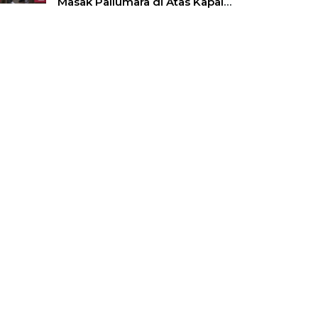
Masak Pallumara di Atas Kapal
Pinisi