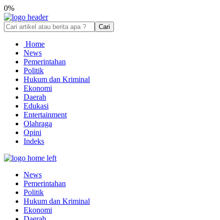
0%
Cari
Home
News
Pemerintahan
Politik
Hukum dan Kriminal
Ekonomi
Daerah
Edukasi
Entertainment
Olahraga
Opini
Indeks
News
Pemerintahan
Politik
Hukum dan Kriminal
Ekonomi
Daerah