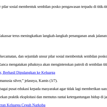
ilar sosial membentuk sembilan posko pengawasan terpadu di titik-titi
kassar terus meningkatkan langkah-langkah penanganan anak jalanan (
camatan, dan sejumlah unsur pilar sosial membentuk sembilan posko pen
nca mengatakan pihaknya akan mengintenskan patroli di sembilan titi
r, Berhasil Dipulangkan ke Keluarga
nusia silver,” jelasnya, Kamis (3/7).
bagai pusat edukasi kepada masyarakat agar tidak lagi memberikan uan
kan praktik eksploitasi dan memutus rantai ketergantungan hidup di jal
ran Keluarga Cegah Narkoba