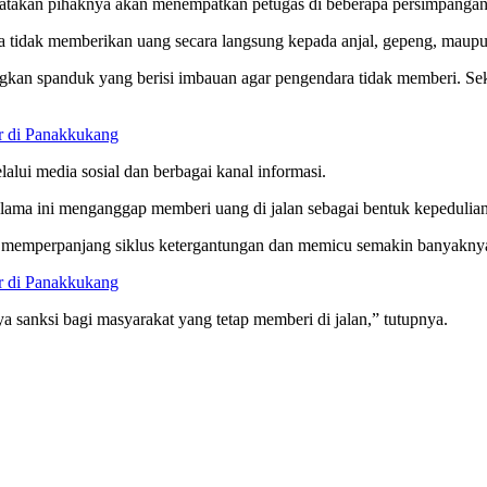
takan pihaknya akan menempatkan petugas di beberapa persimpangan ya
tidak memberikan uang secara langsung kepada anjal, gepeng, maupun
kan spanduk yang berisi imbauan agar pengendara tidak memberi. Sek
r di Panakkukang
lalui media sosial dan berbagai kanal informasi.
elama ini menganggap memberi uang di jalan sebagai bentuk kepedulian
memperpanjang siklus ketergantungan dan memicu semakin banyaknya pr
r di Panakkukang
 sanksi bagi masyarakat yang tetap memberi di jalan,” tutupnya.