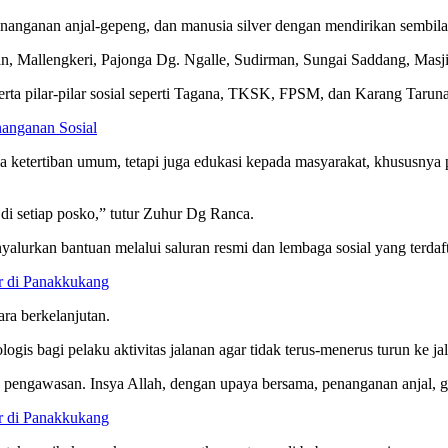
nganan anjal-gepeng, dan manusia silver dengan mendirikan sembilan p
an, Mallengkeri, Pajonga Dg. Ngalle, Sudirman, Sungai Saddang, Mas
erta pilar-pilar sosial seperti Tagana, TKSK, FPSM, dan Karang Taruna
nanganan Sosial
a ketertiban umum, tetapi juga edukasi kepada masyarakat, khususnya
di setiap posko,” tutur Zuhur Dg Ranca.
rkan bantuan melalui saluran resmi dan lembaga sosial yang terdaft
r di Panakkukang
ara berkelanjutan.
is bagi pelaku aktivitas jalanan agar tidak terus-menerus turun ke jal
tas pengawasan. Insya Allah, dengan upaya bersama, penanganan anjal, ge
r di Panakkukang