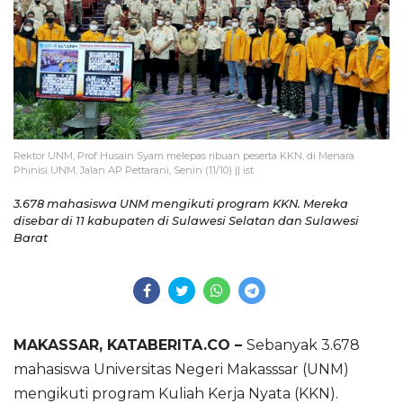
Rektor UNM, Prof Husain Syam melepas ribuan peserta KKN, di Menara
Phinisi UNM, Jalan AP Pettarani, Senin (11/10) || ist
3.678 mahasiswa UNM mengikuti program KKN. Mereka
disebar di 11 kabupaten di Sulawesi Selatan dan Sulawesi
Barat
MAKASSAR, KATABERITA.CO –
Sebanyak 3.678
mahasiswa Universitas Negeri Makasssar (UNM)
mengikuti program Kuliah Kerja Nyata (KKN).