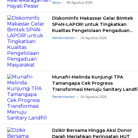
News
06 Agustus 2026
Diskominfo Makassar Gelar Bimtek
SP4N-LAPOR! untuk Tingkatkan
Kualitas Pengelolaan Pengaduan
Masyarakat
Pemerintahan
04 Agustus 2026
Munafri-Melinda Kunjungi TPA
Tamangapa Cek Progress
Transformasi Menuju Sanitary Landfil
Pemerintahan
04 Agustus 2026
Dzikir Bersama Hingga Aksi Donor
Darah Meriahkan Peringatan HUT