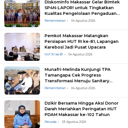
Diskominfo Makassar Gelar Bimtek
SP4N-LAPOR! untuk Tingkatkan
Kualitas Pengelolaan Pengaduan
Masyarakat
Pemerintahan
04 Agustus 2026
Pemkot Makassar Matangkan
Persiapan HUT RI ke-81, Lapangan
Karebosi Jadi Pusat Upacara
HUT RI ke-81
04 Agustus 2026
Munafri-Melinda Kunjungi TPA
Tamangapa Cek Progress
Transformasi Menuju Sanitary
Landfill
Pemerintahan
04 Agustus 2026
Dzikir Bersama Hingga Aksi Donor
Darah Meriahkan Peringatan HUT
PDAM Makassar ke-102 Tahun
Perusda
03 Agustus 2026