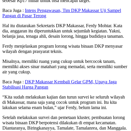
sebesar Rp17 miliar untuk bisa mencapai target.
Baca Juga :
Intens Pengawasan, Tim DKP Makassar Uji Sampel
Pangan di Pasar Terong
Hal itu diutarakan Sekretaris DKP Makassar, Ferdy Mohtar. Kata
dia, anggaran itu diperuntukkan untuk sejumlah kegiatan. Yakni,
belanja jasa, tenaga ahli, desain lorong, hingga budidaya tanaman.
Ferdy menjelaskan program lorong wisata binaan DKP menyasar
wilayah dengan prasyarat teknis.
Misalnya, memiliki ruang yang cukup untuk bercocok tanam,
memiliki akses sinar matahari yang memadai, serta memiliki sumber
air yang cukup.
Baca Juga :
DKP Makassar Kembali Gelar GPM, Upaya Jaga
Stabilisasi Harga Pangan
“Kita sudah melakukan kajian dan turun survei ke seluruh wilayah
di Makassar, mana saja yang cocok untuk program ini. Itu kita
lakukan selama enam bulan,” ujar Ferdy, belum lama ini.
Setelah melakukan survei dan pemetaan kluster, pembuatan lorong
wisata binaan DKP berpotensi dilakukan di empat kecamatan.
Diantaranya, Biringkanayya, Tamalate, Tamalanrea, dan Manggala.