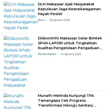
DLH Makassar Ajak Masyarakat
Kepulauan Jaga Keanekaragaman
Hayati Pesisir
News
06 Agustus 2026
Diskominfo Makassar Gelar Bimtek
SP4N-LAPOR! untuk Tingkatkan
Kualitas Pengelolaan Pengaduan
Masyarakat
Pemerintahan
04 Agustus 2026
Munafri-Melinda Kunjungi TPA
Tamangapa Cek Progress
Transformasi Menuju Sanitary