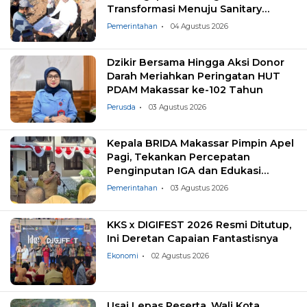
Transformasi Menuju Sanitary
Landfill
Pemerintahan
04 Agustus 2026
Dzikir Bersama Hingga Aksi Donor
Darah Meriahkan Peringatan HUT
PDAM Makassar ke-102 Tahun
Perusda
03 Agustus 2026
Kepala BRIDA Makassar Pimpin Apel
Pagi, Tekankan Percepatan
Penginputan IGA dan Edukasi
Pemilahan Sampah
Pemerintahan
03 Agustus 2026
KKS x DIGIFEST 2026 Resmi Ditutup,
Ini Deretan Capaian Fantastisnya
Ekonomi
02 Agustus 2026
Usai Lepas Peserta, Wali Kota