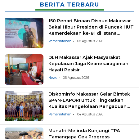
BERITA TERBARU
150 Penari Binaan Disbud Makassar
Bakal Hibur Presiden di Puncak HUT
Kemerdekaan ke-81 di Istana
Negara
Pemerintahan
08 Agustus 2026
DLH Makassar Ajak Masyarakat
Kepulauan Jaga Keanekaragaman
Hayati Pesisir
News
06 Agustus 2026
Diskominfo Makassar Gelar Bimtek
SP4N-LAPOR! untuk Tingkatkan
Kualitas Pengelolaan Pengaduan
Masyarakat
Pemerintahan
04 Agustus 2026
Munafri-Melinda Kunjungi TPA
Tamangapa Cek Progress