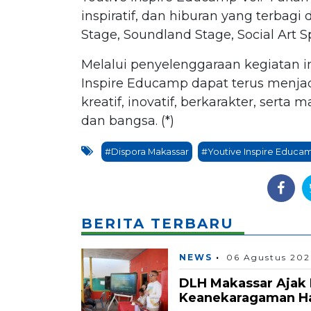
inspiratif, dan hiburan yang terbag
Stage, Soundland Stage, Social Art 
Melalui penyelenggaraan kegiatan in
Inspire Educamp dapat terus menja
kreatif, inovatif, berkarakter, ser
dan bangsa. (*)
#Dispora Makassar
#Youtive Inspire Educa
BERITA TERBARU
NEWS
06 Agustus 202
DLH Makassar Ajak 
Keanekaragaman Hay