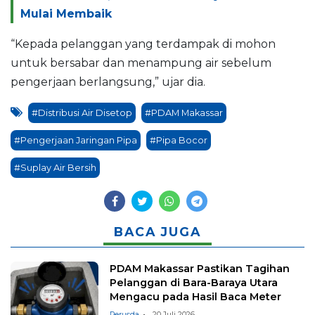
Mulai Membaik
“Kepada pelanggan yang terdampak di mohon
untuk bersabar dan menampung air sebelum
pengerjaan berlangsung,” ujar dia.
#Distribusi Air Disetop
#PDAM Makassar
#Pengerjaan Jaringan Pipa
#Pipa Bocor
#Suplay Air Bersih
BACA JUGA
PDAM Makassar Pastikan Tagihan
Pelanggan di Bara-Baraya Utara
Mengacu pada Hasil Baca Meter
Perusda
20 Juli 2026