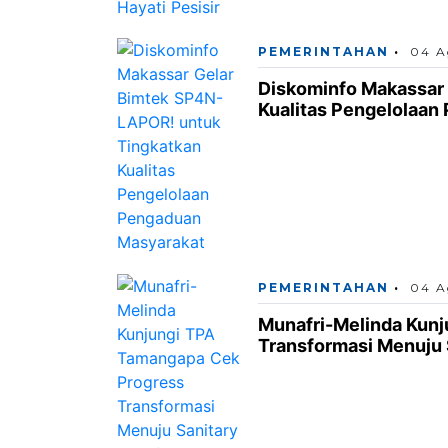
PEMERINTAHAN
04 A
Diskominfo Makassar
Kualitas Pengelolaan
PEMERINTAHAN
04 A
Munafri-Melinda Kun
Transformasi Menuju S