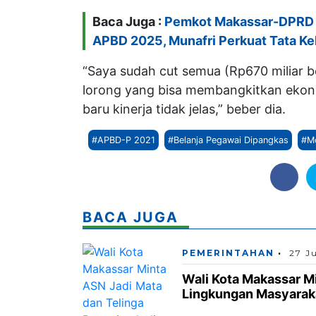
Baca Juga :
Pemkot Makassar-DPRD 
APBD 2025, Munafri Perkuat Tata Ke
“Saya sudah cut semua (Rp670 miliar b
lorong yang bisa membangkitkan ekono
baru kinerja tidak jelas,” beber dia.
#APBD-P 2021
#Belanja Pegawai Dipangkas
#M
BACA JUGA
PEMERINTAHAN
27 J
Wali Kota Makassar Mi
Lingkungan Masyarak