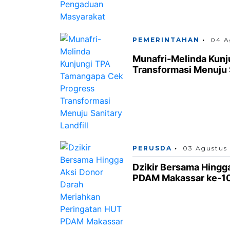
PEMERINTAHAN
04 A
Munafri-Melinda Kun
Transformasi Menuju S
PERUSDA
03 Agustus
Dzikir Bersama Hingg
PDAM Makassar ke-1