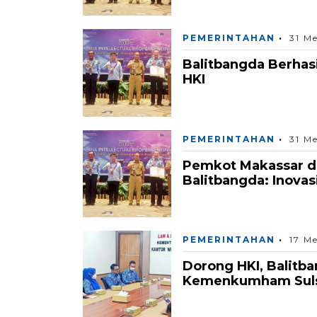
PEMERINTAHAN
31 M
Balitbangda Berhas
HKI
PEMERINTAHAN
31 M
Pemkot Makassar 
Balitbangda: Inova
PEMERINTAHAN
17 M
Dorong HKI, Balitb
Kemenkumham Sul