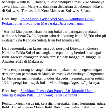
beberapa waktu lalu. Barang itu diselundupkan masuk ke Surabaya
Jawa Timur dari Malaysia, dan akan diedarkan di beberapa wilayah
di Sulawesi. Termasuk di Kota Makassar, Sulawesi Selatan.
Baca Juga :
Polda Sulsel Gelar Apel Sabuk Kamtibmas 2026,
Perkuat Sinergi Polri dan Masyarakat Jaga Keamanan
“Hari ini kita pemusnahan barang bukti dari jaringan peredaran
narkoba seberat 74,9 kilogram sabu dan kurang lebih 38,200 ribu pil
ekstasi,” kata Kapolda Sulsel, Irjen Pol Merdisyam.
Dari pengungkapan kasus tersebut, personel Direktorat Reserse
Narkoba Polda Sulsel menangkap empat orang bertindak sebagai
kurir. Mereka ditangkap secara terpisah dari tanggal 25 hingga 28
Agustus 2021 di Makassar.
“Ada empat orang tersangka dan merupakan hasil pengembangan
dari jaringan peredaran di Malaysia masuk di Surabaya. Pengiriman
ke Makassar menggunakan modus ekspedisi. Pengakuannya sudah
13 kali pengiriman sejak bulan Maret hingga Agustus,” jelasnya.
Baca Juga :
Serahkan Genset dan Pompa Air, Munafri Harap
Sinergi Bangun Pulau Lanjukang Terus Berlanjut
Pengungkapan kasus ini, kata dia, merupakan hasil kerjasama antara
Polda Sulsel dengan Mabes Polri. Sebab tersangka adalah jaringan