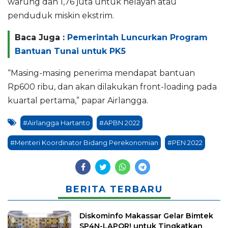
warung dan 1,76 juta untuk nelayan atau
penduduk miskin ekstrim.
Baca Juga :
Pemerintah Luncurkan Program
Bantuan Tunai untuk PK5
“Masing-masing penerima mendapat bantuan
Rp600 ribu, dan akan dilakukan front-loading pada
kuartal pertama,” papar Airlangga.
#Airlangga Hartanto
#APBN 2022
#Menteri Koordinator Bidang Perekonomian
#PEN 2022
BERITA TERBARU
Diskominfo Makassar Gelar Bimtek
SP4N-LAPOR! untuk Tingkatkan