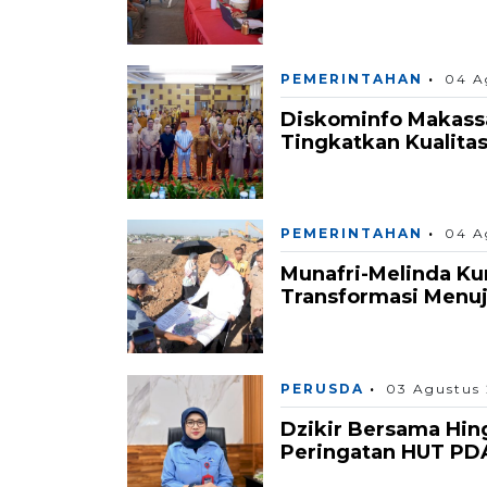
PEMERINTAHAN
04 A
Diskominfo Makass
Tingkatkan Kualita
PEMERINTAHAN
04 A
Munafri-Melinda K
Transformasi Menuju
PERUSDA
03 Agustus
Dzikir Bersama Hin
Peringatan HUT PD