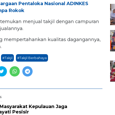
argaan Pentaloka Nasional ADINKES
npa Rokok
itemukan menjual takjil dengan campuran
jualannya.
g mempertahankan kualitas dagangannya,
.
#Takjil
#Takjil Berbahaya
6
Masyarakat Kepulauan Jaga
ati Pesisir