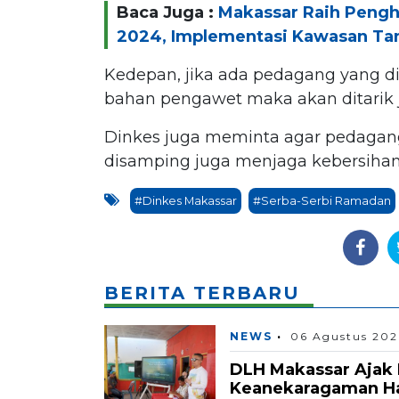
Baca Juga :
Makassar Raih Pengh
2024, Implementasi Kawasan Ta
Kedepan, jika ada pedagang yang d
bahan pengawet maka akan ditarik 
Dinkes juga meminta agar pedagan
disamping juga menjaga kebersihan
#Dinkes Makassar
#Serba-Serbi Ramadan
BERITA TERBARU
NEWS
06 Agustus 202
DLH Makassar Ajak 
Keanekaragaman Hay