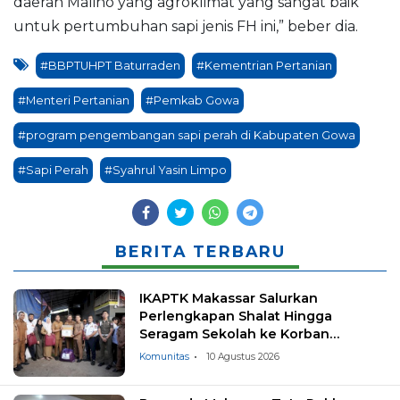
daerah Malino yang agroklimat yang sangat baik
untuk pertumbuhan sapi jenis FH ini,” beber dia.
#BBPTUHPT Baturraden
#Kementrian Pertanian
#Menteri Pertanian
#Pemkab Gowa
#program pengembangan sapi perah di Kabupaten Gowa
#Sapi Perah
#Syahrul Yasin Limpo
BERITA TERBARU
IKAPTK Makassar Salurkan
Perlengkapan Shalat Hingga
Seragam Sekolah ke Korban
Kebakaran Tallo
Komunitas
10 Agustus 2026