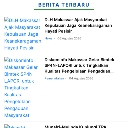
BERITA TERBARU
DLH Makassar Ajak Masyarakat
Kepulauan Jaga Keanekaragaman
Hayati Pesisir
News
06 Agustus 2026
Diskominfo Makassar Gelar Bimtek
SP4N-LAPOR! untuk Tingkatkan
Kualitas Pengelolaan Pengaduan
Masyarakat
Pemerintahan
04 Agustus 2026
Munafri-Melinda Kunjungi TPA