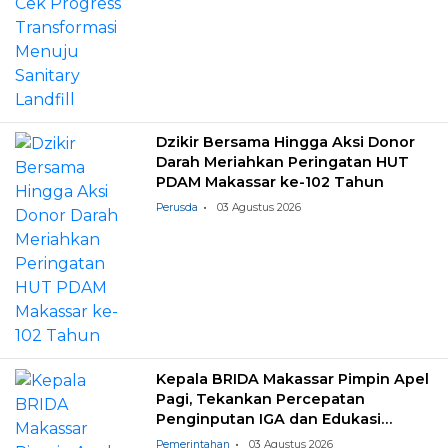
Dzikir Bersama Hingga Aksi Donor
Darah Meriahkan Peringatan HUT
PDAM Makassar ke-102 Tahun
Perusda
03 Agustus 2026
Kepala BRIDA Makassar Pimpin Apel
Pagi, Tekankan Percepatan
Penginputan IGA dan Edukasi
Pemilahan Sampah
Pemerintahan
03 Agustus 2026