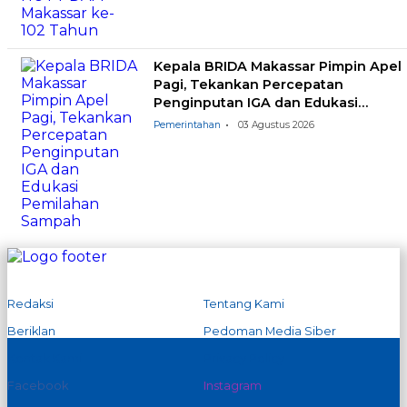
Kepala BRIDA Makassar Pimpin Apel
Pagi, Tekankan Percepatan
Penginputan IGA dan Edukasi
Pemilahan Sampah
Pemerintahan
03 Agustus 2026
Redaksi
Tentang Kami
Beriklan
Pedoman Media Siber
Kontak Kami
Privacy Policy
Facebook
Instagram