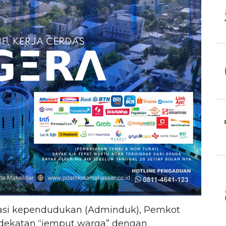
trasi kependudukan (Adminduk), Pemkot
dekatan “jemput warga” dengan