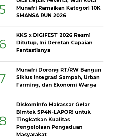
Usai Lepas Peserta, Wali Kota
5
Munafri Ramaikan Kategori 10K
SMANSA RUN 2026
KKS x DIGIFEST 2026 Resmi
6
Ditutup, Ini Deretan Capaian
Fantastisnya
Munafri Dorong RT/RW Bangun
7
Siklus Integrasi Sampah, Urban
Farming, dan Ekonomi Warga
Diskominfo Makassar Gelar
Bimtek SP4N-LAPOR! untuk
8
Tingkatkan Kualitas
Pengelolaan Pengaduan
Masyarakat