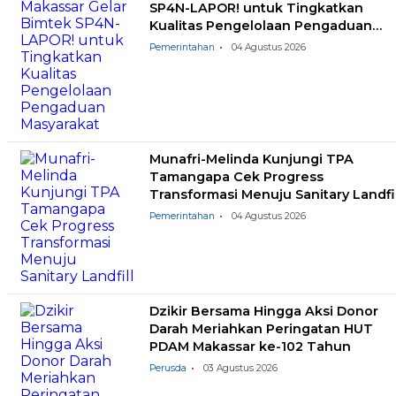
SP4N-LAPOR! untuk Tingkatkan
Kualitas Pengelolaan Pengaduan
Masyarakat
Pemerintahan
04 Agustus 2026
Munafri-Melinda Kunjungi TPA
Tamangapa Cek Progress
Transformasi Menuju Sanitary Landfil
Pemerintahan
04 Agustus 2026
Dzikir Bersama Hingga Aksi Donor
Darah Meriahkan Peringatan HUT
PDAM Makassar ke-102 Tahun
Perusda
03 Agustus 2026