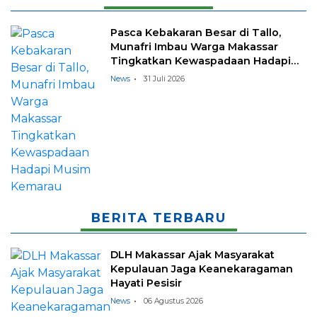
Pasca Kebakaran Besar di Tallo,
Munafri Imbau Warga Makassar
Tingkatkan Kewaspadaan Hadapi
Musim Kemarau
News
31 Juli 2026
BERITA TERBARU
DLH Makassar Ajak Masyarakat
Kepulauan Jaga Keanekaragaman
Hayati Pesisir
News
06 Agustus 2026