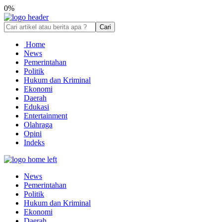
0%
Cari
Home
News
Pemerintahan
Politik
Hukum dan Kriminal
Ekonomi
Daerah
Edukasi
Entertainment
Olahraga
Opini
Indeks
News
Pemerintahan
Politik
Hukum dan Kriminal
Ekonomi
Daerah