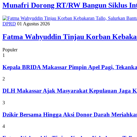
Munafri Dorong RT/RW Bangun Siklus In
DPRD
01 Agustus 2026
Fatma Wahyuddin Tinjau Korban Kebakar
Populer
1
Kepala BRIDA Makassar Pimpin Apel Pagi, Tekank
2
DLH Makassar Ajak Masyarakat Kepulauan Jaga Ke
3
Dzikir Bersama Hingga Aksi Donor Darah Meriahk
4