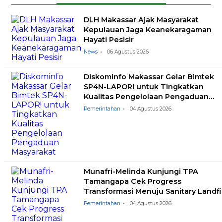
DLH Makassar Ajak Masyarakat
Kepulauan Jaga Keanekaragaman
Hayati Pesisir
News
06 Agustus 2026
Diskominfo Makassar Gelar Bimtek
SP4N-LAPOR! untuk Tingkatkan
Kualitas Pengelolaan Pengaduan
Masyarakat
Pemerintahan
04 Agustus 2026
Munafri-Melinda Kunjungi TPA
Tamangapa Cek Progress
Transformasi Menuju Sanitary Landfil
Pemerintahan
04 Agustus 2026