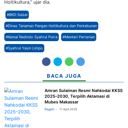
Holtikultura,” ujar dia.
#BKD Sulsel
#Dinas Tanaman Pangan Holtikultura dan Perkebunan
#Kemal Redindo Syahrul Putra
#Menteri Pertanian
#Syahrul Yasin Limpo
BACA JUGA
Amran Sulaiman Resmi Nahkodai KKSS
2025–2030, Terpilih Aklamasi di
Mubes Makassar
Ragam
11 April 2025