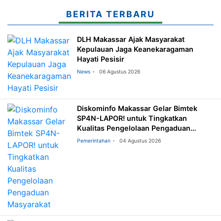
BERITA TERBARU
DLH Makassar Ajak Masyarakat
Kepulauan Jaga Keanekaragaman
Hayati Pesisir
News
06 Agustus 2026
Diskominfo Makassar Gelar Bimtek
SP4N-LAPOR! untuk Tingkatkan
Kualitas Pengelolaan Pengaduan
Masyarakat
Pemerintahan
04 Agustus 2026