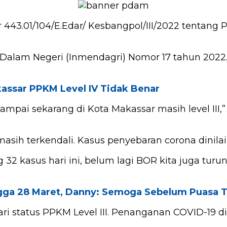
 443.01/104/E.Edar/ Kesbangpol/III/2022 tentan
i Dalam Negeri (Inmendagri) Nomor 17 tahun 2022
assar PPKM Level IV Tidak Benar
sampai sekarang di Kota Makassar masih level III
 masih terkendali. Kasus penyebaran corona dini
g 32 kasus hari ini, belum lagi BOR kita juga turu
ngga 28 Maret, Danny: Semoga Sebelum Puasa T
ri status PPKM Level III. Penanganan COVID-19 di