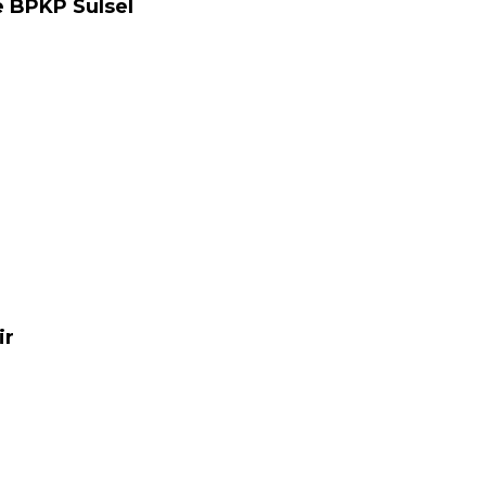
 BPKP Sulsel
ir