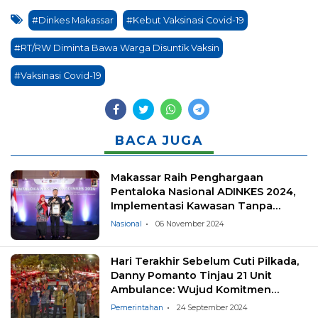
#Dinkes Makassar
#Kebut Vaksinasi Covid-19
#RT/RW Diminta Bawa Warga Disuntik Vaksin
#Vaksinasi Covid-19
BACA JUGA
Makassar Raih Penghargaan
Pentaloka Nasional ADINKES 2024,
Implementasi Kawasan Tanpa
Rokok
Nasional
06 November 2024
Hari Terakhir Sebelum Cuti Pilkada,
Danny Pomanto Tinjau 21 Unit
Ambulance: Wujud Komitmen
Pertahankan Makassar Kota Sehat
Pemerintahan
24 September 2024
Asia Tenggara