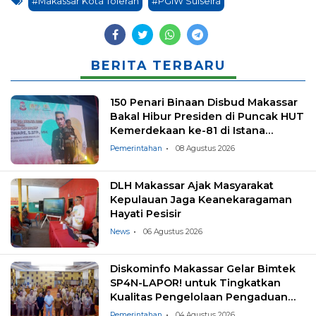
#Makassar Kota Toleran
#PGIW Sulselra
BERITA TERBARU
150 Penari Binaan Disbud Makassar
Bakal Hibur Presiden di Puncak HUT
Kemerdekaan ke-81 di Istana
Negara
Pemerintahan
08 Agustus 2026
DLH Makassar Ajak Masyarakat
Kepulauan Jaga Keanekaragaman
Hayati Pesisir
News
06 Agustus 2026
Diskominfo Makassar Gelar Bimtek
SP4N-LAPOR! untuk Tingkatkan
Kualitas Pengelolaan Pengaduan
Masyarakat
Pemerintahan
04 Agustus 2026