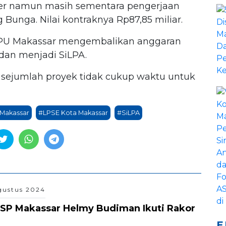
der namun masih sementara pengerjaan
 Bunga. Nilai kontraknya Rp87,85 miliar.
s PU Makassar mengembalikan anggaran
 dan menjadi SiLPA.
 sejumlah proyek tidak cukup waktu untuk
 Makassar
#LPSE Kota Makassar
#SiLPA
gustus 2024
SP Makassar Helmy Budiman Ikuti Rakor
E