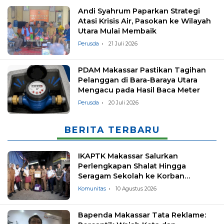
Andi Syahrum Paparkan Strategi
Atasi Krisis Air, Pasokan ke Wilayah
Utara Mulai Membaik
Perusda
21 Juli 2026
PDAM Makassar Pastikan Tagihan
Pelanggan di Bara-Baraya Utara
Mengacu pada Hasil Baca Meter
Perusda
20 Juli 2026
BERITA TERBARU
IKAPTK Makassar Salurkan
Perlengkapan Shalat Hingga
Seragam Sekolah ke Korban
Kebakaran Tallo
Komunitas
10 Agustus 2026
Bapenda Makassar Tata Reklame: