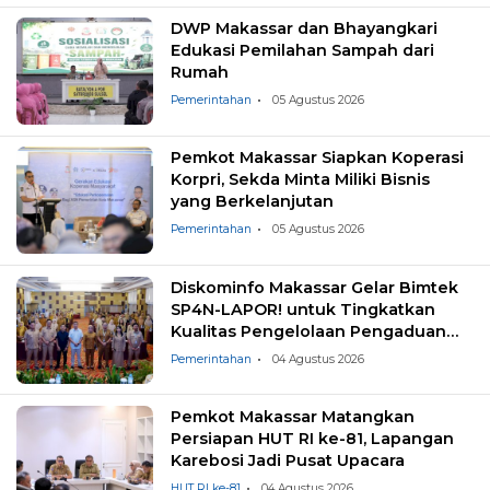
DWP Makassar dan Bhayangkari
Edukasi Pemilahan Sampah dari
Rumah
Pemerintahan
05 Agustus 2026
Pemkot Makassar Siapkan Koperasi
Korpri, Sekda Minta Miliki Bisnis
yang Berkelanjutan
Pemerintahan
05 Agustus 2026
Diskominfo Makassar Gelar Bimtek
SP4N-LAPOR! untuk Tingkatkan
Kualitas Pengelolaan Pengaduan
Masyarakat
Pemerintahan
04 Agustus 2026
Pemkot Makassar Matangkan
Persiapan HUT RI ke-81, Lapangan
Karebosi Jadi Pusat Upacara
HUT RI ke-81
04 Agustus 2026