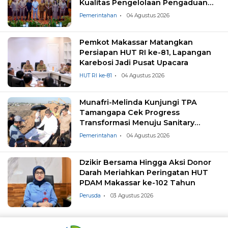
Kualitas Pengelolaan Pengaduan
Masyarakat
Pemerintahan
04 Agustus 2026
Pemkot Makassar Matangkan
Persiapan HUT RI ke-81, Lapangan
Karebosi Jadi Pusat Upacara
HUT RI ke-81
04 Agustus 2026
Munafri-Melinda Kunjungi TPA
Tamangapa Cek Progress
Transformasi Menuju Sanitary
Landfill
Pemerintahan
04 Agustus 2026
Dzikir Bersama Hingga Aksi Donor
Darah Meriahkan Peringatan HUT
PDAM Makassar ke-102 Tahun
Perusda
03 Agustus 2026