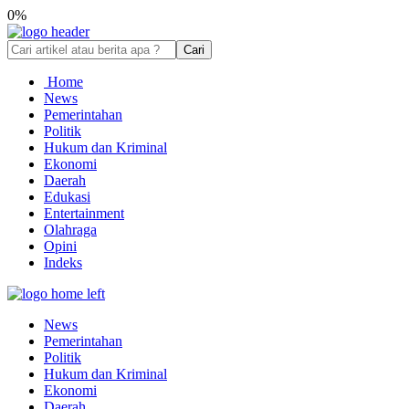
0%
Cari
Home
News
Pemerintahan
Politik
Hukum dan Kriminal
Ekonomi
Daerah
Edukasi
Entertainment
Olahraga
Opini
Indeks
News
Pemerintahan
Politik
Hukum dan Kriminal
Ekonomi
Daerah