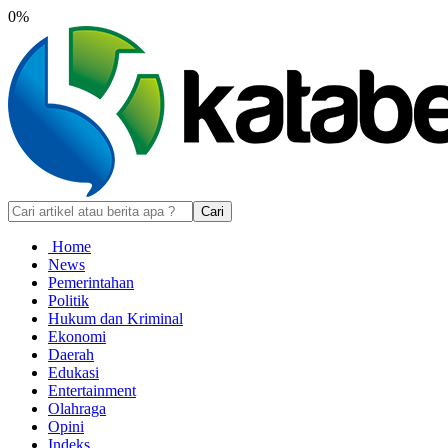
0%
Cari
Home
News
Pemerintahan
Politik
Hukum dan Kriminal
Ekonomi
Daerah
Edukasi
Entertainment
Olahraga
Opini
Indeks