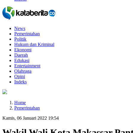
News
Pemerintahan
Politik
Hukum dan Kriminal
Ekonomi
Daerah
Edukasi
Entertainment
Olahraga
Opini
Indeks
Home
Pemerintahan
Kamis, 06 Januari 2022 19:54
Wakil Wali Kota Makassar Pan