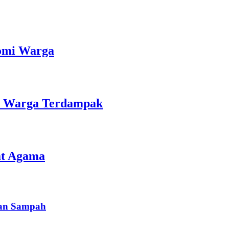
nomi Warga
an Warga Terdampak
at Agama
han Sampah