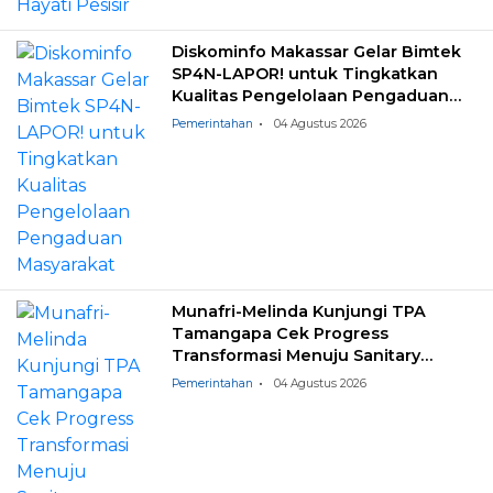
Diskominfo Makassar Gelar Bimtek
SP4N-LAPOR! untuk Tingkatkan
Kualitas Pengelolaan Pengaduan
Masyarakat
Pemerintahan
04 Agustus 2026
Munafri-Melinda Kunjungi TPA
Tamangapa Cek Progress
Transformasi Menuju Sanitary
Landfill
Pemerintahan
04 Agustus 2026