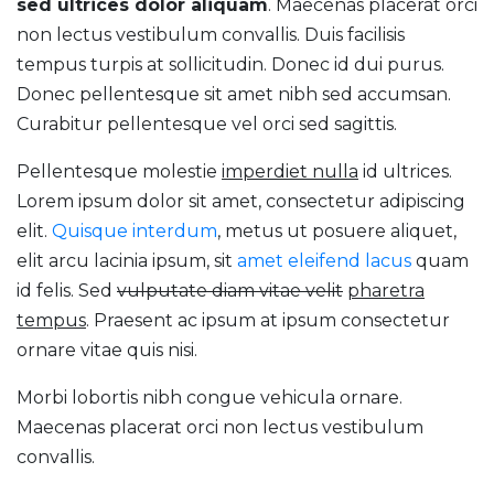
sed ultrices dolor aliquam
. Maecenas placerat orci
non lectus vestibulum convallis. Duis facilisis
tempus turpis at sollicitudin. Donec id dui purus.
Donec pellentesque sit amet nibh sed accumsan.
Curabitur pellentesque vel orci sed sagittis.
Pellentesque molestie
imperdiet nulla
id ultrices.
Lorem ipsum dolor sit amet, consectetur adipiscing
elit.
Quisque interdum
, metus ut posuere aliquet,
elit arcu lacinia ipsum, sit
amet eleifend lacus
quam
id felis. Sed
vulputate diam vitae velit
pharetra
tempus
. Praesent ac ipsum at ipsum consectetur
ornare vitae quis nisi.
Morbi lobortis nibh congue vehicula ornare.
Maecenas placerat orci non lectus vestibulum
convallis.