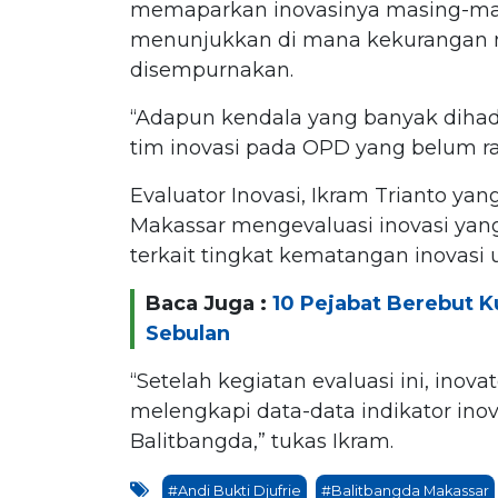
memaparkan inovasinya masing-mas
menunjukkan di mana kekurangan 
disempurnakan.
“Adapun kendala yang banyak dihada
tim inovasi pada OPD yang belum ra
Evaluator Inovasi, Ikram Trianto ya
Makassar mengevaluasi inovasi yang
terkait tingkat kematangan inovasi 
Baca Juga :
10 Pejabat Berebut 
Sebulan
“Setelah kegiatan evaluasi ini, in
melengkapi data-data indikator ino
Balitbangda,” tukas Ikram.
#Andi Bukti Djufrie
#Balitbangda Makassar