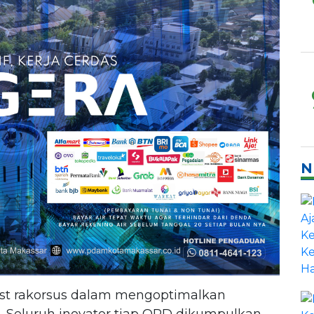
N
post rakorsus dalam mengoptimalkan
. Seluruh inovator tiap OPD dikumpulkan.