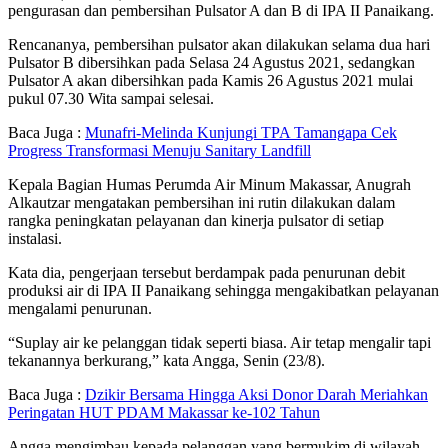
pengurasan dan pembersihan Pulsator A dan B di IPA II Panaikang.
Rencananya, pembersihan pulsator akan dilakukan selama dua hari
Pulsator B dibersihkan pada Selasa 24 Agustus 2021, sedangkan
Pulsator A akan dibersihkan pada Kamis 26 Agustus 2021 mulai
pukul 07.30 Wita sampai selesai.
Baca Juga :
Munafri-Melinda Kunjungi TPA Tamangapa Cek
Progress Transformasi Menuju Sanitary Landfill
Kepala Bagian Humas Perumda Air Minum Makassar, Anugrah
Alkautzar mengatakan pembersihan ini rutin dilakukan dalam
rangka peningkatan pelayanan dan kinerja pulsator di setiap
instalasi.
Kata dia, pengerjaan tersebut berdampak pada penurunan debit
produksi air di IPA II Panaikang sehingga mengakibatkan pelayanan
mengalami penurunan.
“Suplay air ke pelanggan tidak seperti biasa. Air tetap mengalir tapi
tekanannya berkurang,” kata Angga, Senin (23/8).
Baca Juga :
Dzikir Bersama Hingga Aksi Donor Darah Meriahkan
Peringatan HUT PDAM Makassar ke-102 Tahun
Angga mengimbau kepada pelanggan yang bermukim di wilayah