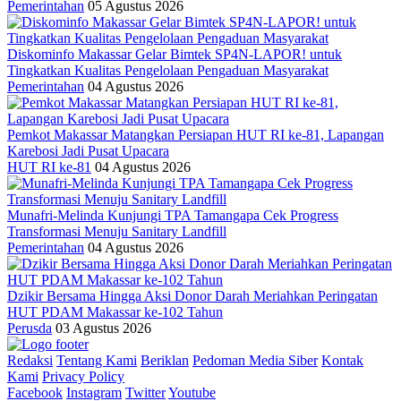
Pemerintahan
05 Agustus 2026
Diskominfo Makassar Gelar Bimtek SP4N-LAPOR! untuk
Tingkatkan Kualitas Pengelolaan Pengaduan Masyarakat
Pemerintahan
04 Agustus 2026
Pemkot Makassar Matangkan Persiapan HUT RI ke-81, Lapangan
Karebosi Jadi Pusat Upacara
HUT RI ke-81
04 Agustus 2026
Munafri-Melinda Kunjungi TPA Tamangapa Cek Progress
Transformasi Menuju Sanitary Landfill
Pemerintahan
04 Agustus 2026
Dzikir Bersama Hingga Aksi Donor Darah Meriahkan Peringatan
HUT PDAM Makassar ke-102 Tahun
Perusda
03 Agustus 2026
Redaksi
Tentang Kami
Beriklan
Pedoman Media Siber
Kontak
Kami
Privacy Policy
Facebook
Instagram
Twitter
Youtube