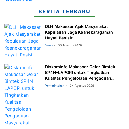
BERITA TERBARU
DLH Makassar Ajak Masyarakat
Kepulauan Jaga Keanekaragaman
Hayati Pesisir
News
06 Agustus 2026
Diskominfo Makassar Gelar Bimtek
SP4N-LAPOR! untuk Tingkatkan
Kualitas Pengelolaan Pengaduan
Masyarakat
Pemerintahan
04 Agustus 2026