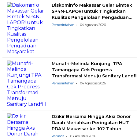
Diskominfo Makassar Gelar Bimtek
SP4N-LAPOR! untuk Tingkatkan
Kualitas Pengelolaan Pengaduan
Masyarakat
Pemerintahan
04 Agustus 2026
Munafri-Melinda Kunjungi TPA
Tamangapa Cek Progress
Transformasi Menuju Sanitary Landfil
Pemerintahan
04 Agustus 2026
Dzikir Bersama Hingga Aksi Donor
Darah Meriahkan Peringatan HUT
PDAM Makassar ke-102 Tahun
Perusda
03 Agustus 2026