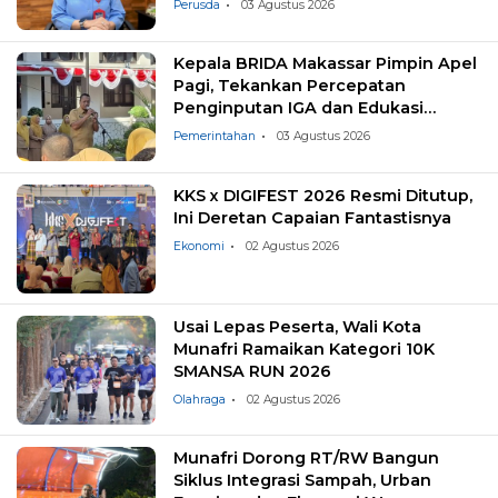
Perusda
03 Agustus 2026
Kepala BRIDA Makassar Pimpin Apel
Pagi, Tekankan Percepatan
Penginputan IGA dan Edukasi
Pemilahan Sampah
Pemerintahan
03 Agustus 2026
KKS x DIGIFEST 2026 Resmi Ditutup,
Ini Deretan Capaian Fantastisnya
Ekonomi
02 Agustus 2026
Usai Lepas Peserta, Wali Kota
Munafri Ramaikan Kategori 10K
SMANSA RUN 2026
Olahraga
02 Agustus 2026
Munafri Dorong RT/RW Bangun
Siklus Integrasi Sampah, Urban