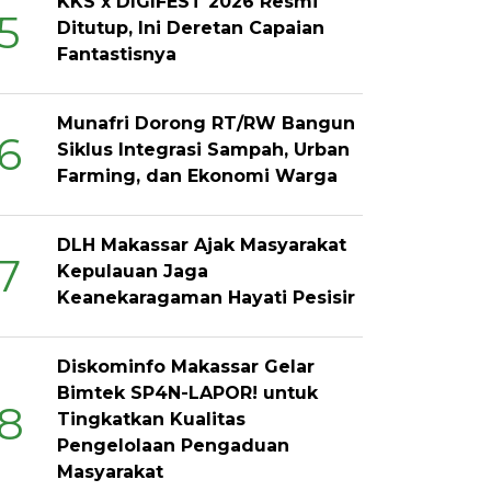
KKS x DIGIFEST 2026 Resmi
5
Ditutup, Ini Deretan Capaian
Fantastisnya
Munafri Dorong RT/RW Bangun
6
Siklus Integrasi Sampah, Urban
Farming, dan Ekonomi Warga
DLH Makassar Ajak Masyarakat
7
Kepulauan Jaga
Keanekaragaman Hayati Pesisir
Diskominfo Makassar Gelar
Bimtek SP4N-LAPOR! untuk
8
Tingkatkan Kualitas
Pengelolaan Pengaduan
Masyarakat