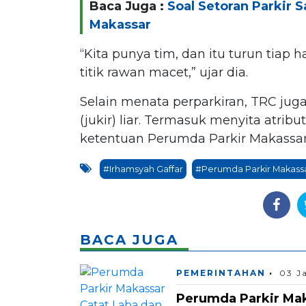
Baca Juga :
Soal Setoran Parkir 
Makassar
“Kita punya tim, dan itu turun tiap 
titik rawan macet,” ujar dia.
Selain menata perparkiran, TRC jug
(jukir) liar. Termasuk menyita atrib
ketentuan Perumda Parkir Makassar
#Irhamsyah Gaffar
#Perumda Parkir Makass
BACA JUGA
PEMERINTAHAN
03 J
Perumda Parkir Mak