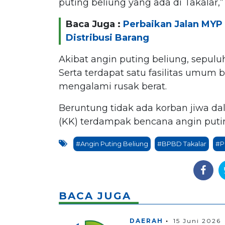
puting beliung yang ada di Takalar,
Baca Juga :
Perbaikan Jalan MYP 
Distribusi Barang
Akibat angin puting beliung, sepulu
Serta terdapat satu fasilitas umu
mengalami rusak berat.
Beruntung tidak ada korban jiwa dal
(KK) terdampak bencana angin putin
#Angin Puting Beliung
#BPBD Takalar
#P
BACA JUGA
DAERAH
15 Juni 2026