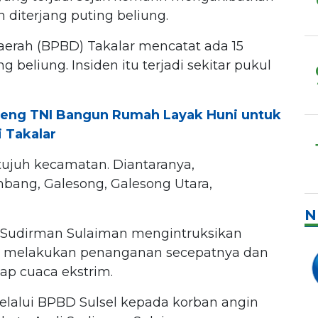
 diterjang puting beliung.
rah (BPBD) Takalar mencatat ada 15
 beliung. Insiden itu terjadi sekitar pukul
deng TNI Bangun Rumah Layak Huni untuk
 Takalar
tujuh kecamatan. Diantaranya,
ang, Galesong, Galesong Utara,
N
di Sudirman Sulaiman mengintruksikan
k melakukan penanganan secepatnya dan
p cuaca ekstrim.
melalui BPBD Sulsel kepada korban angin